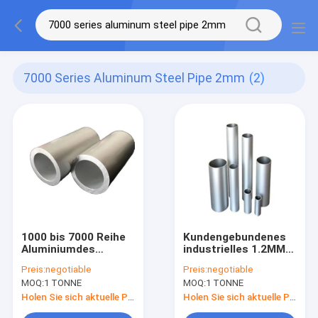
7000 Series Aluminum Steel Pipe 2mm
(2)
1000 bis 7000 Reihe
Kundengebundenes
Aluminiumdes
industrielles 1.2MM
stahlrohr-2mm-
starkes 28mm
Preis:
negotiable
Preis:
negotiable
250mm Oval-
Aluminiumrohr-
MOQ:
1 TONNE
MOQ:
1 TONNE
Aluminiumschlauch-
zylinderförmiges
Profil
Holen Sie sich aktuelle Preis
Holen Sie sich aktuelle Preis