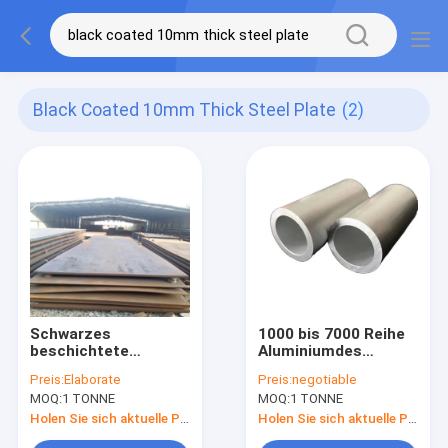
Black Coated 10mm Thick Steel Plate
(2)
Schwarzes
1000 bis 7000 Reihe
beschichtete
Aluminiumdes
haltbare starke warm
stahlrohr-2mm-
Preis:
Elaborate
Preis:
negotiable
gewalzte Flussstahl-
250mm Oval-
MOQ:
1 TONNE
MOQ:
1 TONNE
Platte des
Aluminiumschlauch-
Stahlblech-10mm
Holen Sie sich aktuelle Preis
Holen Sie sich aktuelle Preis
35mm