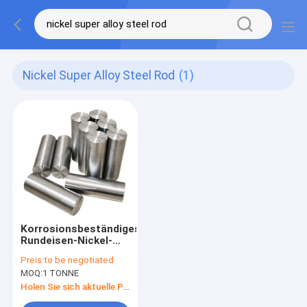
Nickel Super Alloy Steel Rod
(1)
Korrosionsbeständiges
Rundeisen-Nickel-
super legierter Stahl
Preis:
to be negotiated
Rod Hastelloy C276
MOQ:
1 TONNE
Holen Sie sich aktuelle Preis