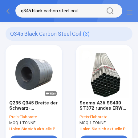
Q345 Black Carbon Steel Coil
(3)
Q235 Q345 Breite der
Soems A36 SS400
Schwarz-
ST372 rundes ERW
Kohlenstoffstahl-
Flussstahl-Rohr des
Preis:
Elaborate
Preis:
Elaborate
Spulen-warm
Gi-Stahlrohr-50mm
MOQ:
1 TONNE
MOQ:
1 TONNE
gewalzte
Stahlspulen-1250-
Holen Sie sich aktuelle Preis
Holen Sie sich aktuelle Preis
2000MM