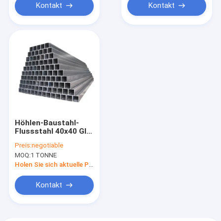
Kontakt
Kontakt
Höhlen-Baustahl-
Flussstahl 40x40 GI
Vierkantrohr ASTM
Preis:
negotiable
A179 A106
MOQ:
1 TONNE
Holen Sie sich aktuelle Preis
Kontakt