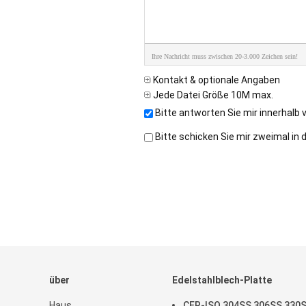
Ihre Nachricht muss zwischen 20-3.000 Zeichen sein!
Kontakt & optionale Angaben
Jede Datei Größe 10M max.
Bitte antworten Sie mir innerhalb 
Bitte schicken Sie mir zweimal in
über
Edelstahlblech-Platte
Haus
CER-ISO 304SS 306SS 330