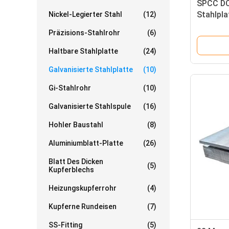
SPCC DC0
Stahlpla
Nickel-Legierter Stahl
(12)
Eisen-Bl
Präzisions-Stahlrohr
(6)
Haltbare Stahlplatte
(24)
Galvanisierte Stahlplatte
(10)
Gi-Stahlrohr
(10)
Galvanisierte Stahlspule
(16)
Hohler Baustahl
(8)
Aluminiumblatt-Platte
(26)
Blatt Des Dicken
(5)
Kupferblechs
Heizungskupferrohr
(4)
Kupferne Rundeisen
(7)
SS-Fitting
(5)