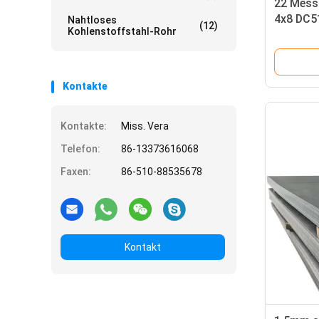
22 Messg
4x8 DC5
Nahtloses
(12)
Kohlenstoffstahl-Rohr
zyklisc
Kontakte
Kontakte:
Miss. Vera
Telefon:
86-13373616068
Faxen:
86-510-88535678
Kontakt