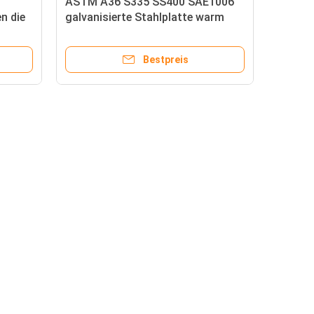
ASTM A36 S335 SS400 SAE1006
n die
galvanisierte Stahlplatte warm
en
gewalztes 10mm
Bestpreis