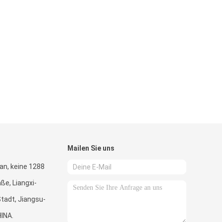
Mailen Sie uns
lian, keine 1288
ße, Liangxi-
Stadt, Jiangsu-
HINA.