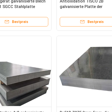
erät galvanisierte Blech
Antioxidation TISCO 2B
1 SGCC Stahlplatte
galvanisierte Platte der
her Blockprüfung HRC PPGI
Stahlplatten-Q345R SA302 
GR 70
Bestpreis
Bestpreis