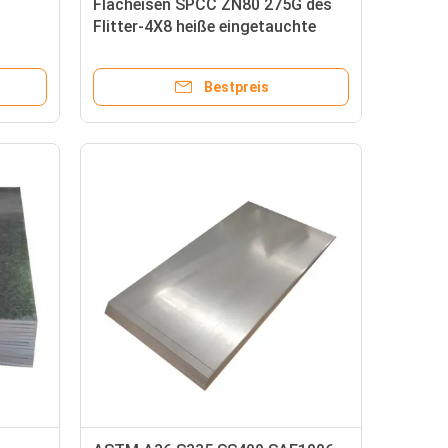
Flacheisen SPCC ZN80 275G des
Flitter-4X8 heiße eingetauchte
SA516
galvanisierte Gi-einfache
Blechdicke 24
Bestpreis