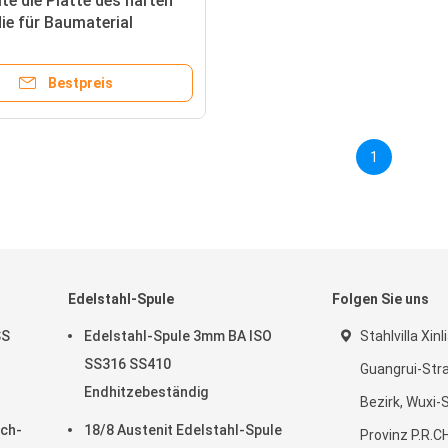
lte die Platte des harten
die für Baumaterial
iert wurde
Bestpreis
1
Edelstahl-Spule
Folgen Sie uns
SS
Edelstahl-Spule 3mm BA ISO
Stahlvilla Xin
SS316 SS410
Guangrui-Stra
Endhitzebeständig
Bezirk, Wuxi-
ech-
18/8 Austenit Edelstahl-Spule
Provinz P.R.C