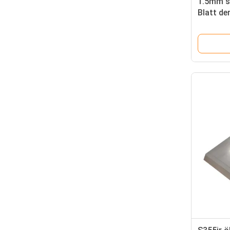
1.5mm st
Blatt de
Astm A6