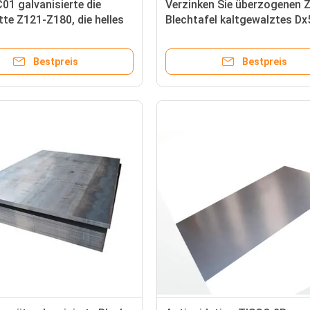
1 galvanisierte die
Verzinken Sie überzogenen 
tte Z121-Z180, die helles
Blechtafel kaltgewalztes D
att beschichtet
galvanisierte Stahlblech
Bestpreis
Bestpreis