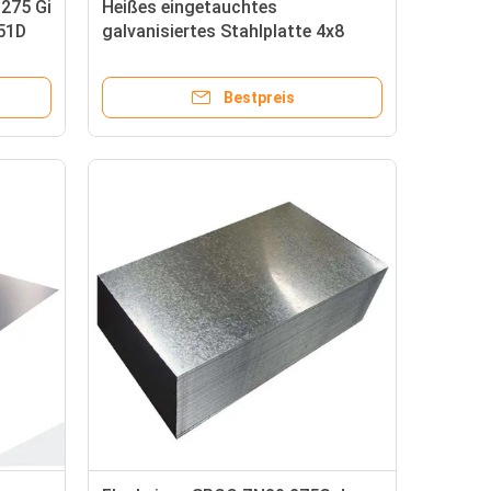
Z275 Gi
Heißes eingetauchtes
x51D
galvanisiertes Stahlplatte 4x8
1.5mm TISCO NO.1 2B Gi-Blatt
Bestpreis