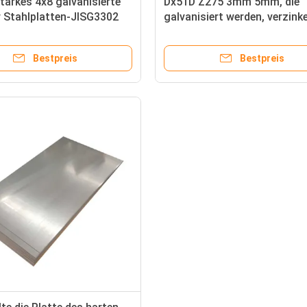
arkes 4x8 galvanisierte
Dx51D Z275 3mm 5mm, die
r Stahlplatten-JISG3302
galvanisiert werden, verzinke
53 Galvannealed
Überdachung des beständig
Blatt-Fingerabdruckes
Bestpreis
Bestpreis