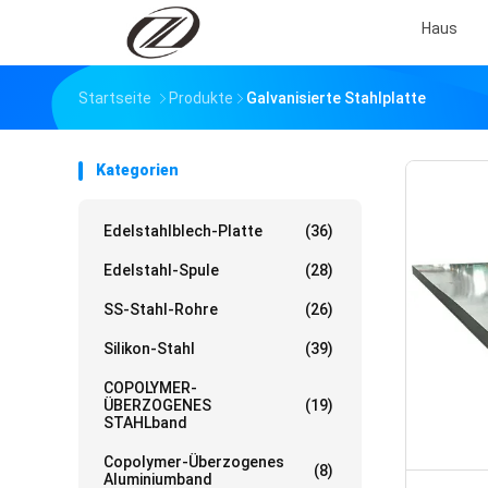
Haus
Startseite
Produkte
Galvanisierte Stahlplatte
Kategorien
Edelstahlblech-Platte
(36)
Edelstahl-Spule
(28)
SS-Stahl-Rohre
(26)
Silikon-Stahl
(39)
COPOLYMER-
ÜBERZOGENES
(19)
STAHLband
Copolymer-Überzogenes
(8)
Aluminiumband