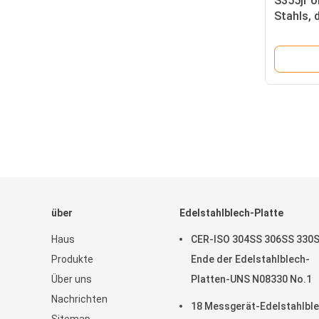
S355jr ö
Stahls, 
galvanis
über
Edelstahlblech-Platte
Haus
CER-ISO 304SS 306SS 330
Produkte
Ende der Edelstahlblech-
Über uns
Platten-UNS N08330 No.1
Nachrichten
18 Messgerät-Edelstahlbl