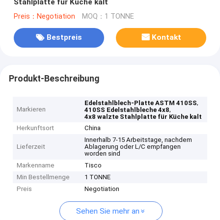
Stahlplatte für Küche kalt
Preis：Negotiation
MOQ：1 TONNE
Bestpreis
Kontakt
Produkt-Beschreibung
,
Edelstahlblech-Platte ASTM 410SS
Markieren
,
410SS Edelstahlbleche 4x8
4x8 walzte Stahlplatte für Küche kalt
Herkunftsort
China
Innerhalb 7-15 Arbeitstage, nachdem
Lieferzeit
Ablagerung oder L/C empfangen
worden sind
Markenname
Tisco
Min Bestellmenge
1 TONNE
Preis
Negotiation
Sehen Sie mehr an