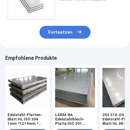
Stahlplatte für Küche kalt
Fortsetzen
Empfohlene Produkte
Edelstahl-Platten-
LÄRM-BA
202 316 JIS-
Blatt HL ISO 304
Edelstahlblech-
Edelstahl-Plat
1mm *1219mm *
Platte ISO 201
Blatt HL 8K 6
2438mm für
150mm