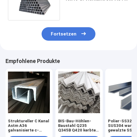
A179 A106
Fortsetzen
Empfohlene Produkte
Struktureller C Kanal
BIS-Bau-Höhlen-
Polier-SS321
Astm A36
Baustahl Q235
SUS304 warm
galvanisierte c-
Q345B Q420 kerbte
gewalzte SS W
Abschnitt-Strahl
Winkel-Eisen
Stange 50x50 