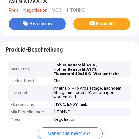
ASTM A179 A106
Preis：Negotiation
MOQ：1 TONNE
Bestpreis
Kontakt
Produkt-Beschreibung
,
Hohler Baustahl A106
Markieren
,
Hohler Baustahl A179
Flussstahl 40x40 GI Vierkantrohr
Herkunftsort
China
Innerhalb 7-15 Arbeitstage, nachdem
Lieferzeit
Ablagerung oder L/C empfangen
worden sind
Markenname
TISCO, BAOSTEEL
Min Bestellmenge
1 TONNE
Preis
Negotiation
Sehen Sie mehr an