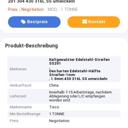
201 304 430 316L SS umwickeln
Preis：Negotiation
MOQ：1 TONNE
Bestpreis
Kontakt
Produkt-Beschreibung
Kaltgewalzter Edelstahl-Streifen
SS201
,
Markieren
Des harten Edelstahl-Hälfte
Streifen-1mm
,
1.0mm 430 316L SS umwickeln
Herkunftsort
China
Innerhalb 7-15 Arbeitstage, nachdem
Lieferzeit
Ablagerung oder L/C empfangen
worden sind
Markenname
Tisco
Min Bestellmenge
1 TONNE
Preis
Negotiation