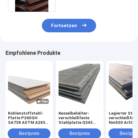
Fortsetzen
Empfohlene Produkte
Kohlenstoffstahl-
Kesselbehälter-
Legierter Stah
Platte P265GH
verschleißfeste
verschleißfes
SA738 ASTM A283
Stahlplatte Q345
Nm500 Ar500 
GR C milde für
hochfest
ASTM
Industrie
warmgewalzt
Bestpreis
Bestpreis
Bestprei