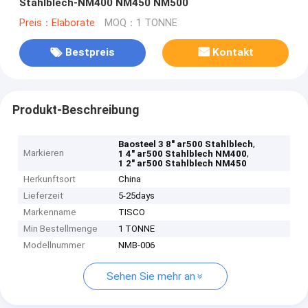
Stahlblech-NM400 NM450 NM500
Preis：Elaborate
MOQ：1 TONNE
Bestpreis
Kontakt
Produkt-Beschreibung
,
Baosteel 3 8" ar500 Stahlblech
Markieren
,
1 4" ar500 Stahlblech NM400
1 2" ar500 Stahlblech NM450
Herkunftsort
China
Lieferzeit
5-25days
Markenname
TISCO
Min Bestellmenge
1 TONNE
Modellnummer
NMB-006
Sehen Sie mehr an