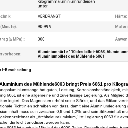
Kilogrammaluminiumrundeisen
unter
chnik:
VERDRÄNGT
Härte:
 (Minute):
90-99.9
Materi
trag (≥ MPa)::
300
Anwen
Aluminiumhärte 110 des billet-6063
,
Aluminiumr
rvorheben:
Aluminiumbillet des Mühlende 6061
kt-Beschreibung
Aluminium des Mühlende6063 bringt Preis 6061 pro Kilog
ungsaluminiumstange hat gutes, Leistung, Korrosionsbeständigkeit, mitt
ung 6061 ist eine allgemeine und zuverlässige Legierung. Als Mitglied
likon legiert. Das Magnesium erhöht seine Stärke, und das Silikon verr
ationale Richtlinien schreiben vor, dass, damit eine Aluminiumlegieru
iuminhalt muss sein zwischen 0,8 und 1,2%, und sein Silikoninhalt mu
gekennzeichnet als „Architekturaluminium,“ ist Legierung 6063 für extru
äche, die leicht anodisiert werden kann.
ung 6063 ist auch ein Mitglied der 6000 Reihe. Deshalb sind seine 