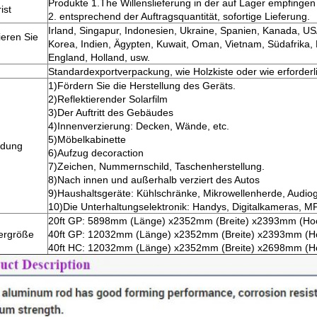
Produkte 1.The Willenslieferung in der auf Lager empfingen 
ist
2. entsprechend der Auftragsquantität, sofortige Lieferung.
Irland, Singapur, Indonesien, Ukraine, Spanien, Kanada, USA
ieren Sie
Korea, Indien, Ägypten, Kuwait, Oman, Vietnam, Südafrika,
England, Holland, usw.
Standardexportverpackung, wie Holzkiste oder wie erforderl
1)Fördern Sie die Herstellung des Geräts.
2)Reflektierender Solarfilm
3)Der Auftritt des Gebäudes
4)Innenverzierung: Decken, Wände, etc.
5)Möbelkabinette
dung
6)Aufzug decoraction
7)Zeichen, Nummernschild, Taschenherstellung.
8)Nach innen und außerhalb verziert des Autos
9)Haushaltsgeräte: Kühlschränke, Mikrowellenherde, Audiog
10)Die Unterhaltungselektronik: Handys, Digitalkameras, MP
20ft GP: 5898mm (Länge) x2352mm (Breite) x2393mm (H
ergröße
40ft GP: 12032mm (Länge) x2352mm (Breite) x2393mm (
40ft HC: 12032mm (Länge) x2352mm (Breite) x2698mm (