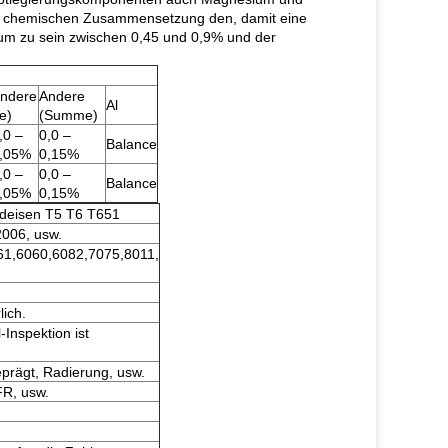
 der chemischen Zusammensetzung den, damit eine
um zu sein zwischen 0,45 und 0,9% und der
ndere
Andere
Al
je)
(Summe)
,0 –
0,0 –
Balance
,05%
0,15%
,0 –
0,0 –
Balance
,05%
0,15%
deisen T5 T6 T651
006, usw.
61,6060,6082,7075,8011,
lich.
-Inspektion ist
geprägt, Radierung, usw.
R, usw.