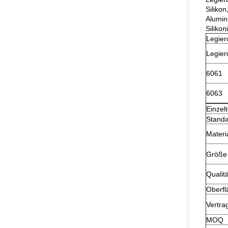
Siliko
Alumin
Siliko
Legier
Legier
6061
6063
Einzelt
Stand
Materi
Größe
Qualitä
Oberfl
Vertra
MOQ