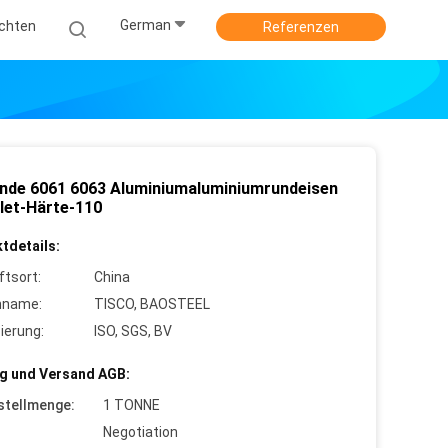
German
ichten
Referenzen
nde 6061 6063 Aluminiumaluminiumrundeisen
llet-Härte-110
tdetails:
ftsort:
China
nname:
TISCO, BAOSTEEL
zierung:
ISO, SGS, BV
g und Versand AGB:
stellmenge:
1 TONNE
Negotiation