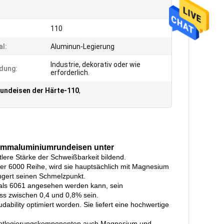
110
al:
Aluminun-Legierung
Industrie, dekorativ oder wie
dung:
erforderlich.
undeisen der Härte-110
,
rammaluminiumrundeisen unter
lere Stärke der Schweißbarkeit bildend.
 der 6000 Reihe, wird sie hauptsächlich mit Magnesium
ingert seinen Schmelzpunkt.
ng als 6061 angesehen werden kann,
sein
ss zwischen 0,4 und 0,8% sein.
dability optimiert worden. Sie liefert eine hochwertige
Hauptlegierungskomponenten auch Magnesium und