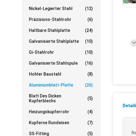
Nickel-Legierter Stahl
(12)
Präzisions-Stahlrohr
(6)
Haltbare Stahlplatte
(24)
Galvanisierte Stahlplatte
(10)
Gi-Stahlrohr
(10)
Galvanisierte Stahlspule
(16)
Hohler Baustahl
(8)
Aluminiumblatt-Platte
(26)
Blatt Des Dicken
(5)
Kupferblechs
Detail
Heizungskupferrohr
(4)
Kupferne Rundeisen
(7)
N
SS-Fitting
(5)