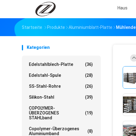
Haus
Startseite
Produkte
Aluminiumblatt-Platte
Mühlende 
Kategorien
Edelstahlblech-Platte
(36)
Edelstahl-Spule
(28)
SS-Stahl-Rohre
(26)
Silikon-Stahl
(39)
COPOLYMER-
ÜBERZOGENES
(19)
STAHLband
Copolymer-Überzogenes
(8)
Aluminiumband