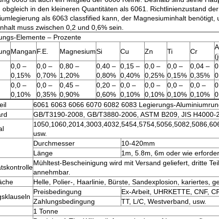
n, obgleich in den kleineren Quantitäten als 6061. Richtlinienzustand
iumlegierung
als 6063 classfified kann,
der Magnesiuminhalt benötigt, 
ninhalt muss zwischen 0,2 und 0,6% sein.
ungs-Elemente – Prozente
A
ung
Mangan
F.E.
Magnesium
Si
Cu
Zn
Ti
Cr
(
0,0 –
0,0 –
0,80 –
0,40 –
0,15 –
0,0 –
0,0 –
0,04 –
0
0,15%
0,70%
1,20%
0,80%
0,40%
0,25%
0,15%
0,35%
0
0,0 –
0,0 –
0,45 –
0,20 –
0,0 –
0,0 –
0,0 –
0,0 –
0
0,10%
0,35%
0,90%
0,60%
0,10%
0,10%
0,10%
0,10%
0
eil
6061 6063 6066 6070 6082 6083 Legierungs-Aluminiumrun
ard
GB/T3190-2008, GB/T3880-2006, ASTM B209, JIS H4000-2
1050,1060,2014,3003,4032,5454,5754,5056,5082,5086,60
al
usw.
Durchmesser
10-420mm
Länge
1m, 5.8m, 6m oder wie erforder
Mühltest-Bescheinigung wird mit Versand geliefert, dritte Teil
tskontrolle
annehmbar.
äche
Helle, Polier-, Haarlinie, Bürste, Sandexplosion, kariertes, 
Preisbedingung
Ex-Arbeit, UHRKETTE, CNF, CF
gsklauseln
Zahlungsbedingung
TT, L/C, Westverband, usw.
1 Tonne