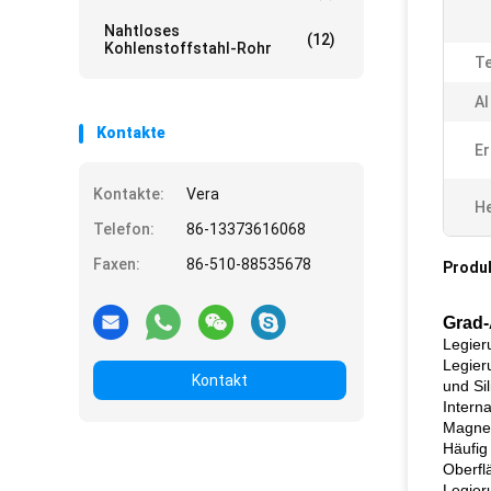
Nahtloses
(12)
Kohlenstoffstahl-Rohr
Te
Al
Kontakte
Er
Kontakte:
Vera
He
Telefon:
86-13373616068
Faxen:
86-510-88535678
Produ
Grad-
Legier
Legier
Kontakt
und Si
Intern
Magnes
Häufig 
Oberfl
Legier