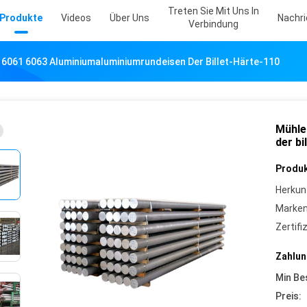
Treten Sie Mit Uns In
Produkte
Videos
Über Uns
Nachr
Verbindung
6061 6063 Aluminiumaluminiumrundeisen Der Billet-Härte-110
Mühle
der bi
Produk
Herkun
Marke
Zertifi
Zahlun
Min Be
Preis: