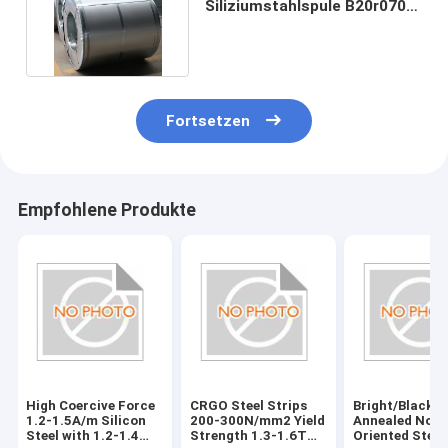
Siliziumstahlspule B20r070
Laserbeschriftet
kaltgewalzt
Fortsetzen
Empfohlene Produkte
High Coercive Force
CRGO Steel Strips
Bright/Black
1.2-1.5A/m Silicon
200-300N/mm2 Yield
Annealed Non-
Steel with 1.2-1.4
Strength 1.3-1.6T
Oriented Steel