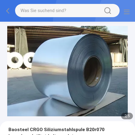
2
/
5
Baosteel CRGO Siliziumstahlspule B20r070