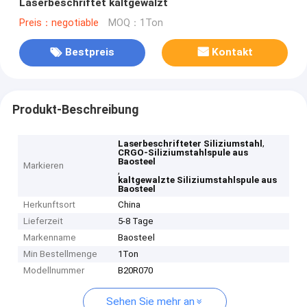
Laserbeschriftet kaltgewalzt
Preis：negotiable
MOQ：1Ton
Bestpreis
Kontakt
Produkt-Beschreibung
,
Laserbeschrifteter Siliziumstahl
CRGO-Siliziumstahlspule aus
Baosteel
Markieren
,
kaltgewalzte Siliziumstahlspule aus
Baosteel
Herkunftsort
China
Lieferzeit
5-8 Tage
Markenname
Baosteel
Min Bestellmenge
1Ton
Modellnummer
B20R070
Sehen Sie mehr an