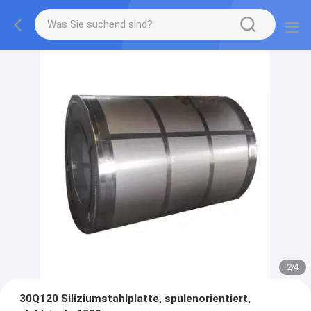
2
/
4
30Q120 Siliziumstahlplatte, spulenorientiert,