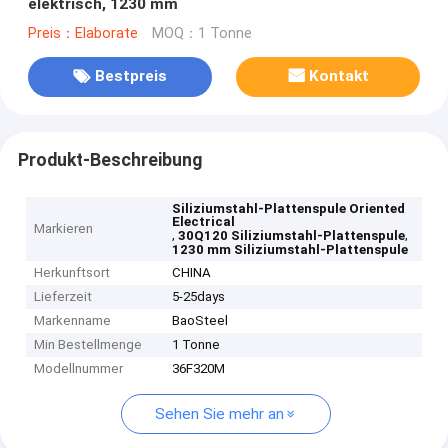
elektrisch, 1230 mm
Preis：Elaborate
MOQ：1 Tonne
Bestpreis
Kontakt
Produkt-Beschreibung
Siliziumstahl-Plattenspule Oriented
Electrical
Markieren
,
,
30Q120 Siliziumstahl-Plattenspule
1230 mm Siliziumstahl-Plattenspule
Herkunftsort
CHINA
Lieferzeit
5-25days
Markenname
BaoSteel
Min Bestellmenge
1 Tonne
Modellnummer
36F320M
Sehen Sie mehr an