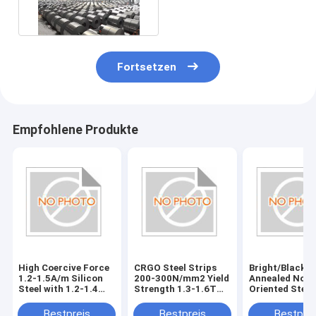
elektrisch, 1230 mm
Fortsetzen
Empfohlene Produkte
High Coercive Force
CRGO Steel Strips
Bright/Black
1.2-1.5A/m Silicon
200-300N/mm2 Yield
Annealed Non-
Steel with 1.2-1.4
Strength 1.3-1.6T
Oriented Steel
Permeability
Magnetic Flux
Vickers Hardn
Density Bright/Black
HV150-HV200
Bestpreis
Bestpreis
Bestprei