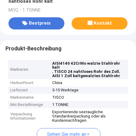
nahtloses Rohr kalt
MOQ：1 TONNE
Bestpreis
Kontakt
Produkt-Beschreibung
AISI4140 42CrMo walzte Stahlrohr
kalt
Markieren
,
,
TISCO 24 nahtloses Rohr des Zoll
AISI 1 Zoll kaltgewalztes Stahlrohr
Herkunftsort
China
Lieferzeit
5-15 Werktage
Markenname
TISCO
Min Bestellmenge
1 TONNE
Exportierende seetaugliche
Verpackung
Standardverpackung oder als
Informationen
Kundennachfragen
Sehen Sie mehr an