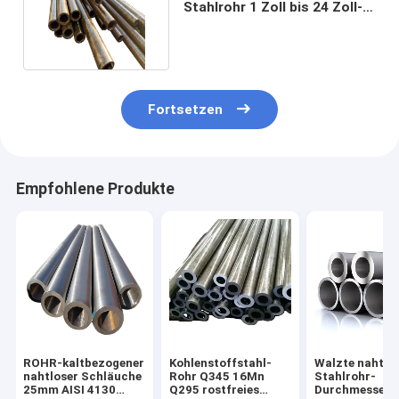
Stahlrohr 1 Zoll bis 24 Zoll-
nahtloses Rohr kalt
Fortsetzen
Empfohlene Produkte
ROHR-kaltbezogener
Kohlenstoffstahl-
Walzte nahtlo
nahtloser Schläuche
Rohr Q345 16Mn
Stahlrohr-
25mm AISI 4130
Q295 rostfreies
Durchmesser 