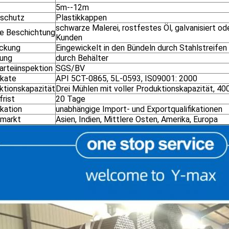
5m--12m
schutz
Plastikkappen
schwarze Malerei, rostfestes Öl, galvanisiert o
e Beschichtung
Kunden
ckung
Eingewickelt in den Bündeln durch Stahlstreifen
rung
durch Behälter
arteiinspektion
SGS/BV
ikate
API 5CT-0865, 5L-0593, IS09001: 2000
ktionskapazität
Drei Mühlen mit voller Produktionskapazität, 40
frist
20 Tage
ikation
unabhängige Import- und Exportqualifikationen
markt
Asien, Indien, Mittlere Osten, Amerika, Europa