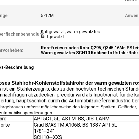
nge:
5-12M
Anwen
Kaltgewalzt, warm gewalztes
erflächenbehandlung:
kaltgewalzt
Rostfreies rundes Rohr Q295
,
Q345 16Mn SS lei
rvorheben:
Warm gewalztes SCH10 Kohlenstoffstahl-Rohr
kt-Beschreibung
oses Stahlrohr-Kohlenstoffstahlrohr der warm gewalzten ros
 ist ein Stahlerzeugnis, das zu den höchsten technischen Standa
nachfragen abzudecken. precidur wird als Inputvorrat für die ka
eitung, hauptsächlich durch die Automobilzuliefererindustrie be
ohrgebrauch umfasst möglicherweise das folgende: Spalten, Geländer, S
Automobilsuspendierungen.
ard
API 5CT, 5L; ASTM, BS, JIS, LÄRM
sorte
Grad B/ASTM A106B, BS 1387 API 5L
1/8"--24"
SCH10--XXS