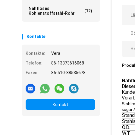
Nahtloses
(12)
Kohlenstoffstahl-Rohr
Lä
Ob
Kontakte
He
Kontakte:
Vera
Telefon:
86-13373616068
Produ
Faxen:
86-510-88535678
Nahtl
Dieses
Kunden
Verarb
Stahlr
Kontakt
sogar 
Stand
Stahl
O.D.
W.T.