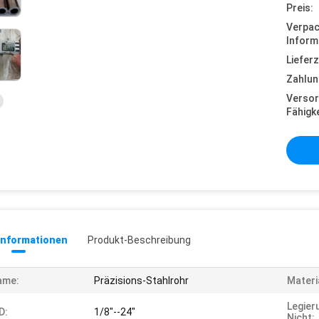
Preis:
Verpa
Inform
Lieferz
Zahlun
Versor
Fähigke
informationen
Produkt-Beschreibung
ame:
Präzisions-Stahlrohr
Materi
Legier
D:
1/8"--24"
Nicht: