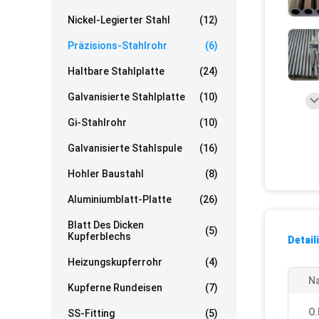
Nickel-Legierter Stahl
(12)
Präzisions-Stahlrohr
(6)
Haltbare Stahlplatte
(24)
Galvanisierte Stahlplatte
(10)
Gi-Stahlrohr
(10)
Galvanisierte Stahlspule
(16)
Hohler Baustahl
(8)
Aluminiumblatt-Platte
(26)
Blatt Des Dicken
(5)
Kupferblechs
Detail
Heizungskupferrohr
(4)
N
Kupferne Rundeisen
(7)
O.
SS-Fitting
(5)