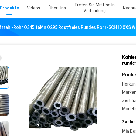
Treten Sie Mit Uns In
Produkte
Videos
Über Uns
Nachr
Verbindung
fstahl-Rohr Q345 16Mn Q295 Rostfreies Rundes Rohr-SCH10 XXS 
Kohle
runde
Produk
Herkun
Marke
Zertifi
Model
Zahlun
Min Be