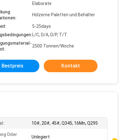
Elaborate
ckung
Hölzerne Paletten und Behälter
ationen:
eit:
5-25days
gsbedingungen:
L/C, D/A, D/P, T/T
gungsmaterial-
2500 Tonnen/Woche
it:
Bestpreis
Kontakt
al:
10#, 20#, 45#, Q345, 16Mn, Q295
ung Oder
Unlegiert