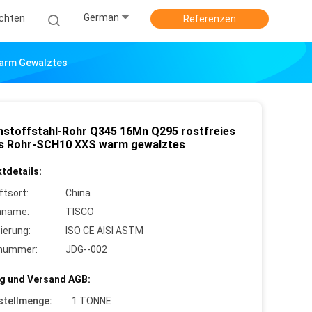
German
ichten
Referenzen
Warm Gewalztes
nstoffstahl-Rohr Q345 16Mn Q295 rostfreies
s Rohr-SCH10 XXS warm gewalztes
tdetails:
ftsort:
China
nname:
TISCO
zierung:
ISO CE AISI ASTM
lnummer:
JDG--002
g und Versand AGB:
stellmenge:
1 TONNE