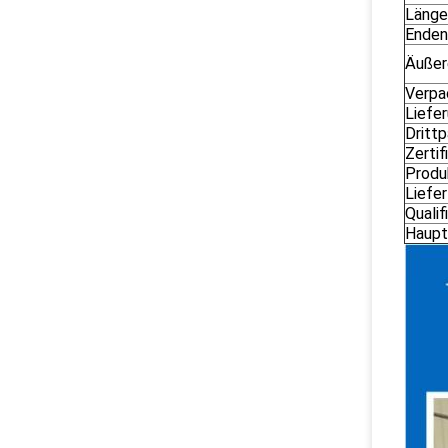
Länge
Enden
Äußer
Verpa
Liefe
Drittp
Zertif
Produ
Liefer
Qualif
Haupt