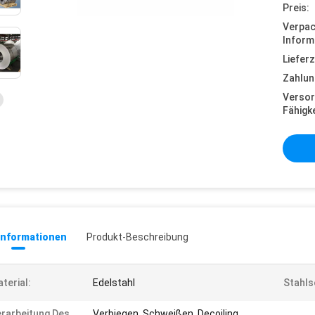
Preis:
Verpa
Inform
Lieferz
Zahlun
Versor
Fähigke
informationen
Produkt-Beschreibung
terial:
Edelstahl
Stahls
rarbeitung Des
Verbiegen, Schweißen, Decoiling,