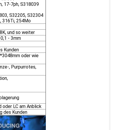
h, 17-7ph, S318039
1803, S32205, S32304
L, 316Ti, 254Mo
 8K, und so weiter
 0,1 - 3mm
s Kunden
3048mm oder wie
nze-, Purpurrotes,
ion,
blagerung
d oder LC am Anblick
ag des Kunden