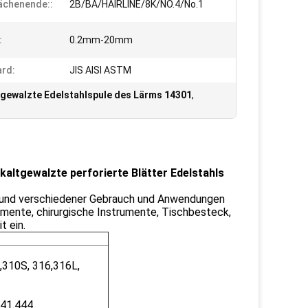
ächenende::
2B/BA/HAIRLINE/8K/NO.4/No.1
:
0.2mm-20mm
rd:
JIS AISI ASTM
gewalzte Edelstahlspule des Lärms 14301
,
altgewalzte perforierte Blätter Edelstahls
le und verschiedener Gebrauch und Anwendungen
emente, chirurgische Instrumente, Tischbesteck,
t ein.
,310S, 316,316L,
441.444