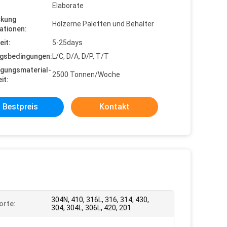
Elaborate
ckung
Hölzerne Paletten und Behälter
ationen:
eit:
5-25days
gsbedingungen:
L/C, D/A, D/P, T/T
gungsmaterial-
2500 Tonnen/Woche
it:
Bestpreis
Kontakt
304N, 410, 316L, 316, 314, 430,
orte:
304, 304L, 306L, 420, 201