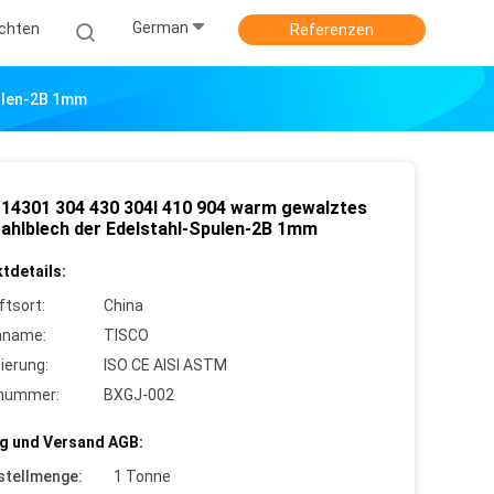
German
ichten
Referenzen
pulen-2B 1mm
14301 304 430 304l 410 904 warm gewalztes
tahlblech der Edelstahl-Spulen-2B 1mm
tdetails:
ftsort:
China
nname:
TISCO
zierung:
ISO CE AISI ASTM
lnummer:
BXGJ-002
g und Versand AGB:
stellmenge:
1 Tonne