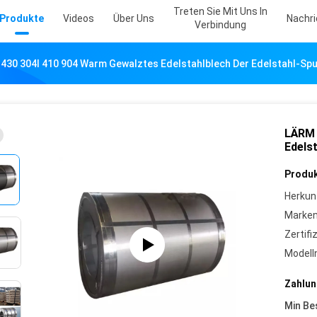
Treten Sie Mit Uns In
Produkte
Videos
Über Uns
Nachr
Verbindung
430 304l 410 904 Warm Gewalztes Edelstahlblech Der Edelstahl-S
LÄRM 
Edels
Produk
Herkun
Marke
Zertifi
Model
Zahlun
Min Be