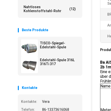
Se
Nahtloses
(12)
Kohlenstoffstahl-Rohr
BR
A
Beste Produkte
He
TISCO-Spiegel-
Edelstahl-Spule
Produ
Edelstahl-Spule 316L
Ba AI
316Ti 317
2b 1
Eine 
über d
Frühli
Name
Kontakte
Kontakte:
Vera
Telefon:
86-13373616068
Mater