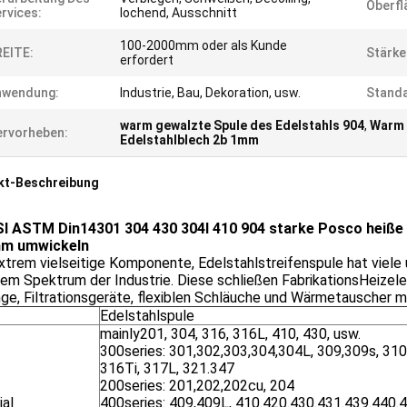
Oberfl
rvices:
lochend, Ausschnitt
100-2000mm oder als Kunde
EITE:
Stärke
erfordert
nwendung:
Industrie, Bau, Dekoration, usw.
Standa
warm gewalzte Spule des Edelstahls 904
,
Warm 
rvorheben:
Edelstahlblech 2b 1mm
kt-Beschreibung
SI ASTM Din14301 304 430 304l 410 904 starke Posco heiße k
mm umwickeln
extrem vielseitige Komponente, Edelstahlstreifenspule hat vie
em Spektrum der Industrie. Diese schließen FabrikationsHeizel
nge, Filtrationsgeräte, flexiblen Schläuche und Wärmetauscher mi
Edelstahlspule
mainly201, 304, 316, 316L, 410, 430, usw.
300series: 301,302,303,304,304L, 309,309s, 310
316Ti, 317L, 321.347
200series: 201,202,202cu, 204
ial
400series: 409,409L, 410.420.430.431.439.440.