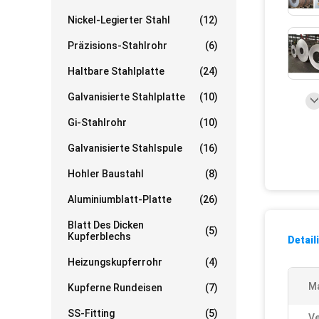
Nickel-Legierter Stahl
(12)
Präzisions-Stahlrohr
(6)
Haltbare Stahlplatte
(24)
Galvanisierte Stahlplatte
(10)
Gi-Stahlrohr
(10)
Galvanisierte Stahlspule
(16)
Hohler Baustahl
(8)
Aluminiumblatt-Platte
(26)
Blatt Des Dicken
(5)
Kupferblechs
Detail
Heizungskupferrohr
(4)
Ma
Kupferne Rundeisen
(7)
SS-Fitting
(5)
Ve