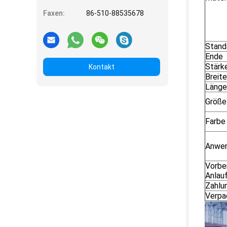
Faxen:
86-510-88535678
Stand
Ende
Stärk
Kontakt
Breite
Länge
Größe
Farbe
Anwe
Vorbe
Anlau
Zahlu
Verpa