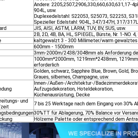
Andere: 2205,2507,2906,330,660,630,631,17-4p
904L, usw.
Duplexedelstahl: S22053, S25073, S22253, S3
Spezieller Edelstahl: 904L, 347/347H, 317/317
ard
JIS, AISI, ASTM, LÄRM, TUV, BV, SUS, usw.
2B, 2D, 4B, BA, HL, SPIEGEL, Bürste, Nr. 1-NO. 4,
e
kaltgewalzt 3 - 300 Millimeter/warm gewalztes
600mm - 1500mm
3mm-2000m/2438/3048mm als Anforderung de
1000mm*2000mm, 1219mm*2438mm, 1219mm*
erforderlich
Golden, schwarz, Sapphire Blue, Brown, Gold, Bro
Graues, silbernes, Champagne, usw.
Innen-/Außen-/Architektur-/Badezimmerdekorat
ndung
Aufzugsdekoration, Hoteldekoration,
Küchenausrüstung, Decke
reitungs- und
7 bis 25 Werktage nach dem Eingang von 30% A
fzeit
ngsbedingungen
30%TT für Ablagerung, 70% Balance vor Versan
ckung
Hölzerne Palette oder entsprechend dem Antr