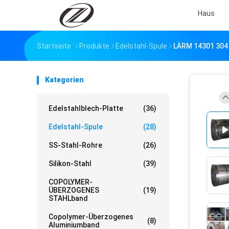
Haus
Startseite
Produkte
Edelstahl-Spule
LÄRM 14301 304 
Kategorien
Edelstahlblech-Platte
(36)
Edelstahl-Spule
(28)
SS-Stahl-Rohre
(26)
Silikon-Stahl
(39)
COPOLYMER-
ÜBERZOGENES
(19)
STAHLband
Copolymer-Überzogenes
(8)
Aluminiumband